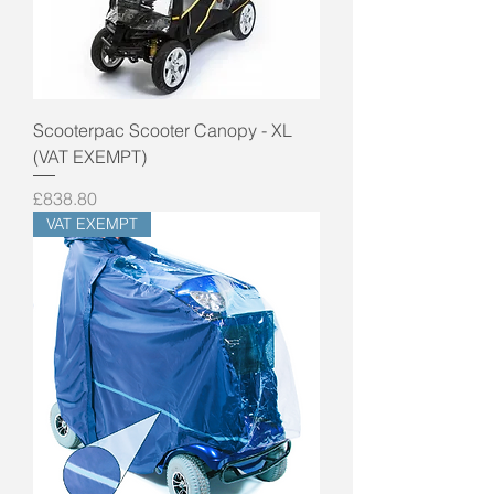
Scooterpac Scooter Canopy - XL
(VAT EXEMPT)
Price
£838.80
VAT EXEMPT