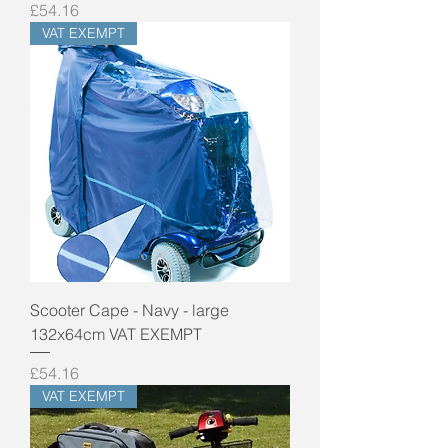
Price
£54.16
VAT EXEMPT
Scooter Cape - Navy - large
132x64cm VAT EXEMPT
Price
£54.16
VAT EXEMPT