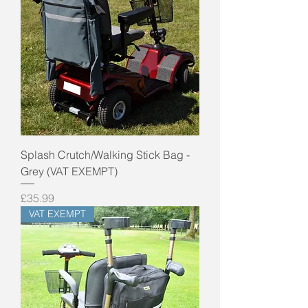
Splash Crutch/Walking Stick Bag -
Grey (VAT EXEMPT)
Price
£35.99
VAT EXEMPT