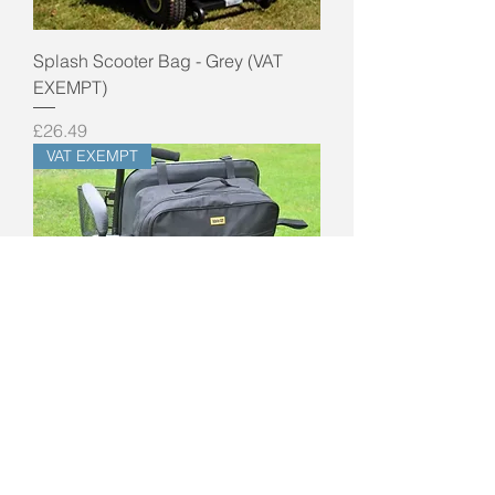
Splash Scooter Bag - Grey (VAT
EXEMPT)
Price
£26.49
VAT EXEMPT
Splash Scooter Bag - Giant - Black
(VAT EXEMPT)