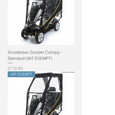
Scooterpac Scooter Canopy -
Standard (VAT EXEMPT)
Price
£718.80
VAT EXEMPT